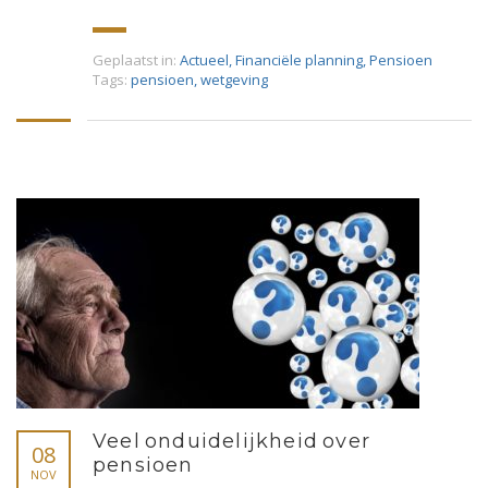
Geplaatst in:
Actueel
,
Financiële planning
,
Pensioen
Tags:
pensioen
,
wetgeving
Veel onduidelijkheid over
08
pensioen
NOV