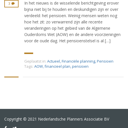
In het nieuws is de wisselende berichtgeving erover
3
bijna niet bij te houden en deskundigen zijn er over
verdeeld: het pensioen. Weinig mensen weten nog
hoe het zit: zo verwarrend zijn alle recente
veranderingen op het gebied van de Algemene
Ouderdoms Wet (AOW) en de andere voorzieningen
voor de oude dag. Het pensioenstelsel is al […]
Geplaatst in:
Actueel
,
Financiële planning
,
Pensioen
Tags:
AOW
,
financieel plan
,
pensioen
Copyright © 2021 Nederlandsche Planners Associatie BV