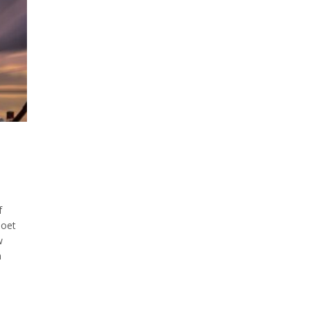
e
f
doet
w
n