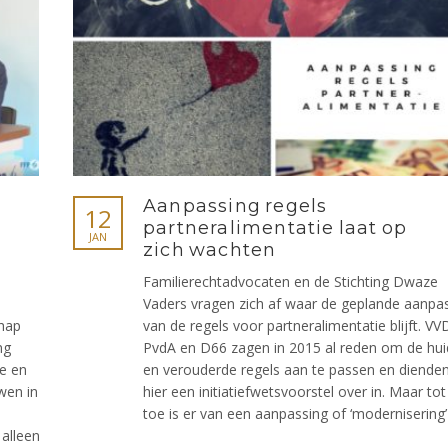
Aanpassing regels
12
partneralimentatie laat op
JAN
zich wachten
Familierechtadvocaten en de Stichting Dwaze
Vaders vragen zich af waar de geplande aanpa
chap
van de regels voor partneralimentatie blijft. VV
ng
PvdA en D66 zagen in 2015 al reden om de hui
de en
en verouderde regels aan te passen en diende
uwen in
hier een initiatiefwetsvoorstel over in. Maar to
toe is er van een aanpassing of ‘modernisering’
 alleen