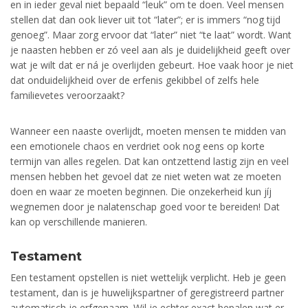
en in ieder geval niet bepaald “leuk” om te doen. Veel mensen
stellen dat dan ook liever uit tot “later”; er is immers “nog tijd
genoeg”. Maar zorg ervoor dat “later” niet “te laat” wordt. Want
je naasten hebben er zó veel aan als je duidelijkheid geeft over
wat je wilt dat er ná je overlijden gebeurt. Hoe vaak hoor je niet
dat onduidelijkheid over de erfenis gekibbel of zelfs hele
familievetes veroorzaakt?
Wanneer een naaste overlijdt, moeten mensen te midden van
een emotionele chaos en verdriet ook nog eens op korte
termijn van alles regelen. Dat kan ontzettend lastig zijn en veel
mensen hebben het gevoel dat ze niet weten wat ze moeten
doen en waar ze moeten beginnen. Die onzekerheid kun jíj
wegnemen door je nalatenschap goed voor te bereiden! Dat
kan op verschillende manieren.
Testament
Een testament opstellen is niet wettelijk verplicht. Heb je geen
testament, dan is je huwelijkspartner of geregistreerd partner
automatisch je erfgenaam. Wil je echter exact bepalen wat er