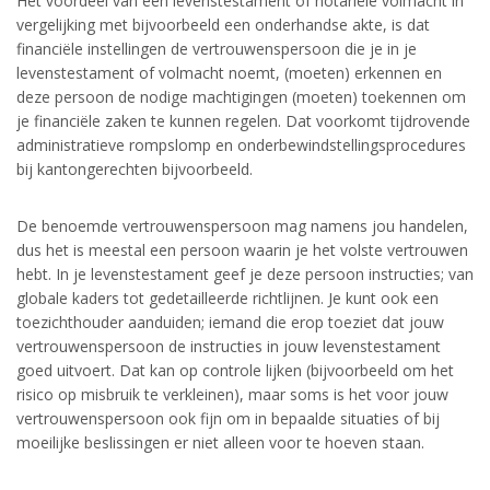
Het voordeel van een levenstestament of notariële volmacht in
vergelijking met bijvoorbeeld een onderhandse akte, is dat
financiële instellingen de vertrouwenspersoon die je in je
levenstestament of volmacht noemt, (moeten) erkennen en
deze persoon de nodige machtigingen (moeten) toekennen om
je financiële zaken te kunnen regelen. Dat voorkomt tijdrovende
administratieve rompslomp en onderbewindstellingsprocedures
bij kantongerechten bijvoorbeeld.
De benoemde vertrouwenspersoon mag namens jou handelen,
dus het is meestal een persoon waarin je het volste vertrouwen
hebt. In je levenstestament geef je deze persoon instructies; van
globale kaders tot gedetailleerde richtlijnen. Je kunt ook een
toezichthouder aanduiden; iemand die erop toeziet dat jouw
vertrouwenspersoon de instructies in jouw levenstestament
goed uitvoert. Dat kan op controle lijken (bijvoorbeeld om het
risico op misbruik te verkleinen), maar soms is het voor jouw
vertrouwenspersoon ook fijn om in bepaalde situaties of bij
moeilijke beslissingen er niet alleen voor te hoeven staan.