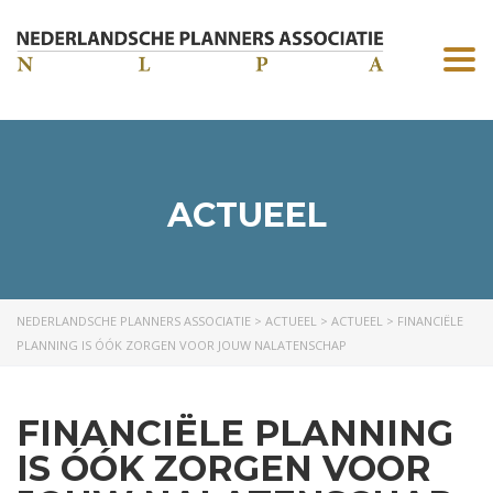
Togg
navi
ACTUEEL
NEDERLANDSCHE PLANNERS ASSOCIATIE
>
ACTUEEL
>
ACTUEEL
>
FINANCIËLE
PLANNING IS ÓÓK ZORGEN VOOR JOUW NALATENSCHAP
FINANCIËLE PLANNING
IS ÓÓK ZORGEN VOOR