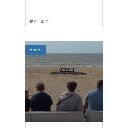
0
22
LEES MEER
€175