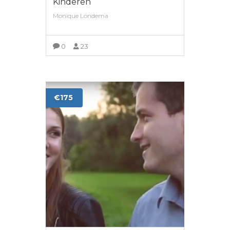
Kinderen
Monique Londema
0
23
LEES MEER
€175